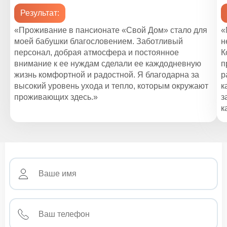
Результат:
«Проживание в пансионате «Свой Дом» стало для
«
моей бабушки благословением. Заботливый
н
персонал, добрая атмосфера и постоянное
К
внимание к ее нуждам сделали ее каждодневную
п
жизнь комфортной и радостной. Я благодарна за
р
высокий уровень ухода и тепло, которым окружают
к
проживающих здесь.»
з
к
Заполните анкету и мы вам перезвоним