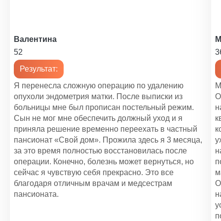
41 Br
Уход за психически больными
41 Br
Валентина
М
52
3
Уход за психоневрологическими больными
Результат:
41 Br
Я перенесла сложную операцию по удалению
М
Уход за больным с сотрясением мозга
опухоли эндометрия матки. После выписки из
О
48 Br
больницы мне был прописан постельный режим.
н
Сын не мог мне обеспечить должный уход и я
к
Уход за реанимационными больными
приняла решение временно переехать в частный
к
49 Br
пансионат «Свой дом». Прожила здесь я 3 месяца,
у
за это время полностью восстановилась после
н
Уход за кардиологическими больными
операции. Конечно, болезнь может вернуться, но
п
41 Br
сейчас я чувствую себя прекрасно. Это все
м
благодаря отличным врачам и медсестрам
О
Помощь по уходу за пожилыми людьми
пансионата.
н
37 Br
у
п
Уход за больными с рассеянным склерозом