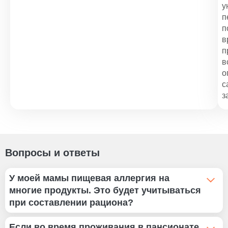
у
34 Br
п
п
в
п
в
о
с
з
Вопросы и ответы
У моей мамы пищевая аллергия на
многие продукты. Это будет учитываться
при составлении рациона?
Да, конечно. Для каждого постояльца наш диетолог
Если во время проживания в пансионате