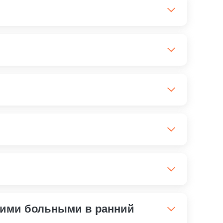
бки осуществляется дыхани. За счет этого
нтиляции легких, при раке гортани или трахеи,
2 суток. При среднетяжелой форме возможно
емпература до 40 градусов держится более 4
ия при эритематозной форме держатся до 8
ой среды для слабовидящих пациентов. Таким
 гиперемии и пастозности.
ое место для каждого предмета, не перемещать
в пансионатах адаптированы для нужд
ловека, его состояния, сложности операции.
 помогает справляться с бытовыми задачами.
а. Постепенно их перечень расширяется и они
скими больными в ранний