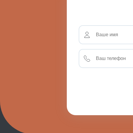
тахикардия (учащенное сердцебиение в период по
бред.
артериальная гипотензия (снижение АД).
утрата речевых функций.
цианоз (изменение цвета тканей тела на синеваты
неуправляемые рефлексы.
нарушения со стороны ЖКТ (тошнота, расстройств
утрата способности к самообслуживанию, неспосо
беспричинное изменение пристрастий и привычек
Если вы заметили у близкого подобную симптом