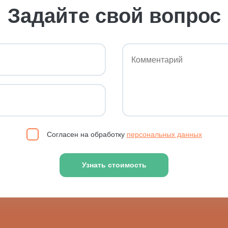
коя).
Задайте свой вопрос
й из-за уменьшения количества кислорода).
о желудка).
бность о себе позаботиться.
.
атику, необходимо проконсультироваться с психотерапевто
Согласен на обработку
персональных данных
Узнать стоимость