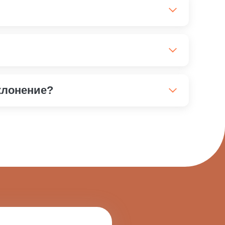
ть) – Трентал, Весел Дуэ, Венорутон.
офарм.
клонение?